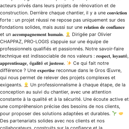
acteurs privés dans leurs projets de rénovation et de
construction. Derrière chaque chantier, il y a une 𝐜𝐨𝐧𝐯𝐢𝐜𝐭𝐢𝐨𝐧
forte : un projet réussi ne repose pas uniquement sur des
fondations solides, mais aussi sur une 𝐫𝐞𝐥𝐚𝐭𝐢𝐨𝐧 𝐝𝐞 𝐜𝐨𝐧𝐟𝐢𝐚𝐧𝐜𝐞
et un 𝐚𝐜𝐜𝐨𝐦𝐩𝐚𝐠𝐧𝐞𝐦𝐞𝐧𝐭 𝐡𝐮𝐦𝐚𝐢𝐧.
Dirigée par Olivier
CHAPPAZ, PRO-LOGIS s’appuie sur une équipe de
professionnels qualifiés et passionnés. Notre savoir-faire
technique est indissociable de nos valeurs : 𝐫𝐞𝐬𝐩𝐞𝐜𝐭, 𝐥𝐨𝐲𝐚𝐮𝐭é,
𝐚𝐩𝐩𝐫𝐞𝐧𝐭𝐢𝐬𝐬𝐚𝐠𝐞, é𝐠𝐚𝐥𝐢𝐭é 𝐞𝐭 𝐣𝐮𝐬𝐭𝐞𝐬𝐬𝐞.
Ce qui fait notre
différence ? Une 𝐞𝐱𝐩𝐞𝐫𝐭𝐢𝐬𝐞 reconnue dans le Gros Œuvre,
qui nous permet de relever des projets complexes et
exigeants.
Un professionnalisme à chaque étape, de la
conception au suivi du chantier, avec une attention
constante à la qualité et à la sécurité. Une écoute active et
une compréhension précise des besoins de nos clients,
pour proposer des solutions adaptées et durables.
Des partenariats solides avec nos clients et nos
collaborateurs, construits sur la confiance et la