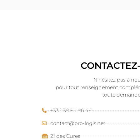
CONTACTEZ
N’hésitez pas à no
pour tout renseignement complé
toute demande 
+33 1 39 84 96 46
contact@pro-logis.net
ZI des Cures