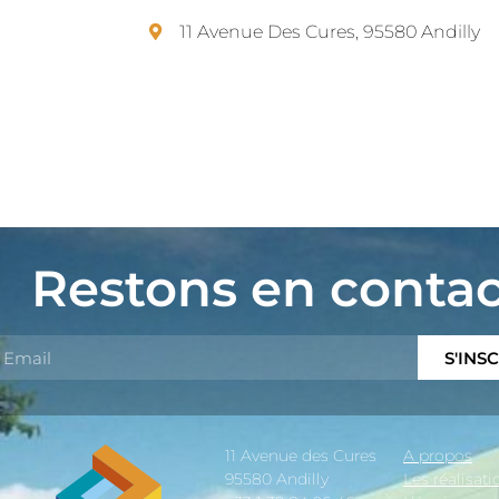
11 Avenue Des Cures, 95580 Andilly
Restons en contac
S'INS
11 Avenue des Cures
A propos
95580 Andilly
Les réalisati